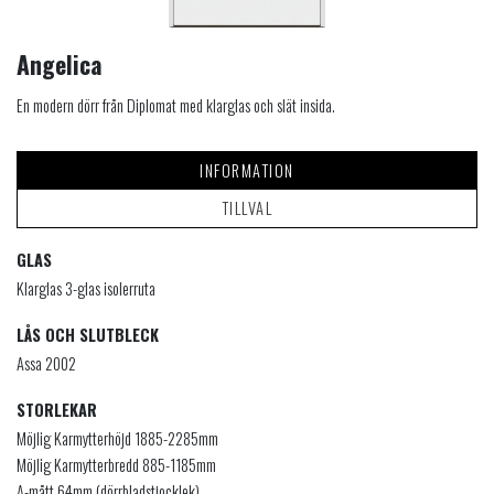
Angelica
En modern dörr från Diplomat med klarglas och slät insida.
INFORMATION
TILLVAL
GLAS
Klarglas 3-glas isolerruta
LÅS OCH SLUTBLECK
Assa 2002
STORLEKAR
Möjlig Karmytterhöjd 1885-2285mm
Möjlig Karmytterbredd 885-1185mm
A-mått 64mm (dörrbladstjocklek)