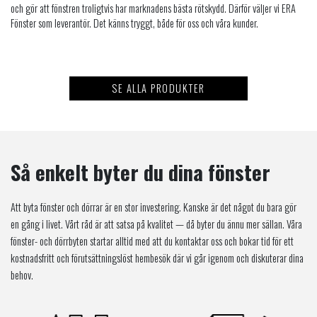
och gör att fönstren troligtvis har marknadens bästa rötskydd. Därför väljer vi ERA
Fönster som leverantör. Det känns tryggt, både för oss och våra kunder.
SE ALLA PRODUKTER
Så enkelt byter du dina fönster
Att byta fönster och dörrar är en stor investering. Kanske är det något du bara gör
en gång i livet. Vårt råd är att satsa på kvalitet — då byter du ännu mer sällan. Våra
fönster- och dörrbyten startar alltid med att du kontaktar oss och bokar tid för ett
kostnadsfritt och förutsättningslöst hembesök där vi går igenom och diskuterar dina
behov.