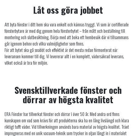
Låt oss göra jobbet
Att byta fönster i ditt hem ska vara enkelt och kännas tryggt. Vi som är certifierade
fönsterbytare är med dig genom hela fönsterbytet – från mått och beställning till
montering och slutbesiktning. Börja med att boka ett hembesök där vi tillsammans
går igenom behov och vilka valmöjligheter som finns.
För att bytet ska gå snabbt och effektivt är det mesta redan förmonterat när
leveransen kommer till dig. Vi levererar allt i en komplett, vädersäkrad leverans,
vilket också är bra för miljön.
Svensktillverkade fönster och
dörrar av högsta kvalitet
ERA Fönster har tillverkat fönster och dörrar i över 50 år. Med andra ord finns
kunskapen om vad som krävs för att produkterna ska ha en lång livslängd och klara
riktigt tufft väder. Vid tillverkningen används bara material av högsta kvalitet. Träet
impregneras med en unik vacuum-teknik som trycker in oljan långt in i materialet