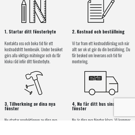
1. Startar ditt fönsterbyte
2. Kostnad och beställning
Kontakta oss och boka tid för ett
Vi tar fram ett kostnadsförslag och när
kostnadsfritt hembesök. Under besöket
allt ser ok ut gör du din beställning. Du
görs alla viktiga mätningar och du får
får besked om leverans och tid för
kloka råd inför ditt fönsterbyte.
montering.
3. Tillverkning av dina nya
4. Nu får ditt hus sina nya
fönster
fönster
Nu startar produktionen av dina nya
Nu är dina nya fönster klara. Vi kommer
fönster (och kanske dörrar) i ERA-
och monterar dem på plats. Ett par
fönsters fabrik i Vetlanda.
dagar senare är allt klart.