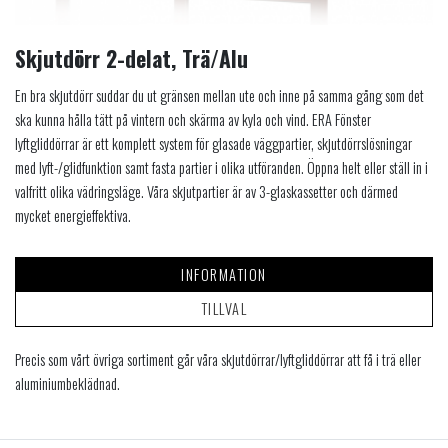
Skjutdörr 2-delat, Trä/Alu
En bra skjutdörr suddar du ut gränsen mellan ute och inne på samma gång som det
ska kunna hålla tätt på vintern och skärma av kyla och vind. ERA Fönster
lyftgliddörrar är ett komplett system för glasade väggpartier, skjutdörrslösningar
med lyft-/glidfunktion samt fasta partier i olika utföranden. Öppna helt eller ställ in i
valfritt olika vädringsläge. Våra skjutpartier är av 3-glaskassetter och därmed
mycket energieffektiva.
INFORMATION
TILLVAL
Precis som vårt övriga sortiment går våra skjutdörrar/lyftgliddörrar att få i trä eller
aluminiumbeklädnad.