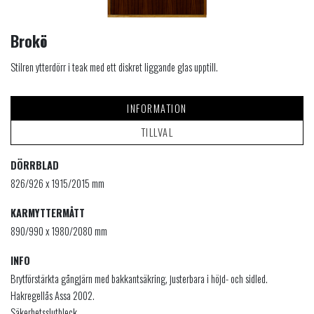
Brokö
Stilren ytterdörr i teak med ett diskret liggande glas upptill.
INFORMATION
TILLVAL
DÖRRBLAD
826/926 x 1915/2015 mm
KARMYTTERMÅTT
890/990 x 1980/2080 mm
INFO
Brytförstärkta gångjärn med bakkantsäkring, justerbara i höjd- och sidled.
Hakregellås Assa 2002.
Säkerhetsslutbleck.