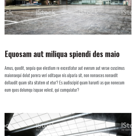
Equosam aut miliqua spiendi des maio
Amus, quodit, sequia que elestium re excestiatur aut everum aut verae cuscimus
maionsequi dolut porera veri oditaque nis ulparia sit, non nonseces nonsedit
dollaudit quam sita sitatem ut etur? Es audiscipid quam harunti as que nonecum
eum quos dolumqu isquae volest, qui cumquiatur?