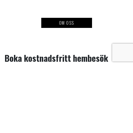
OM OSS
Boka kostnadsfritt hembesök
Kontakta mig eller fyll i formuläret nedan, så återkopplar vi inom kort. Tillsammans
hittar vi en lämplig tid för ett hembesök där vi tillsammans går igenom dina behov.
Ett fönsterbyte är en stor investering och kräver bra planering för att nå den bästa
lösningen för just din bostad. Besöket är givetvis kostnadsfritt och helt utan köpkrav.