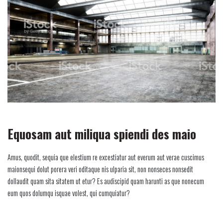
Equosam aut miliqua spiendi des maio
Amus, quodit, sequia que elestium re excestiatur aut everum aut verae cuscimus
maionsequi dolut porera veri oditaque nis ulparia sit, non nonseces nonsedit
dollaudit quam sita sitatem ut etur? Es audiscipid quam harunti as que nonecum
eum quos dolumqu isquae volest, qui cumquiatur?