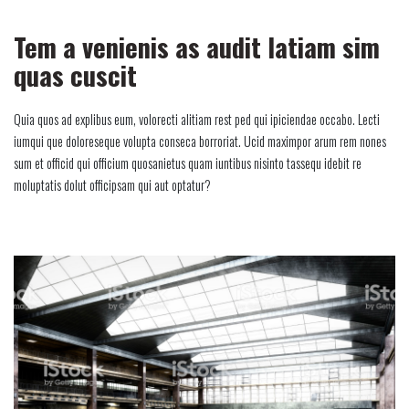
Tem a venienis as audit latiam sim
quas cuscit
Quia quos ad explibus eum, volorecti alitiam rest ped qui ipiciendae occabo. Lecti
iumqui que doloreseque volupta conseca borroriat. Ucid maximpor arum rem nones
sum et officid qui officium quosanietus quam iuntibus nisinto tassequ idebit re
moluptatis dolut officipsam qui aut optatur?